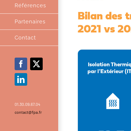
Références
Partenaires
Contact
Facebook
X
LinkedIn
01.30.09.67.04
contact@fpa.fr