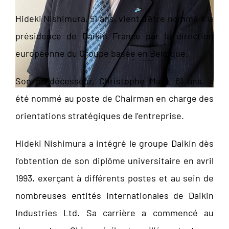
Hideki Nishimura, 51 ans, vient d’être nommé à la
présidence de Daikin France par la direction
européenne du Groupe basée en Belgique.
Son prédécesseur, Christophe Mutz, 61 ans, a
été nommé au poste de Chairman en charge des
orientations stratégiques de l’entreprise.
Hideki Nishimura a intégré le groupe Daikin dès
l’obtention de son diplôme universitaire en avril
1993, exerçant à différents postes et au sein de
nombreuses entités internationales de Daikin
Industries Ltd. Sa carrière a commencé au