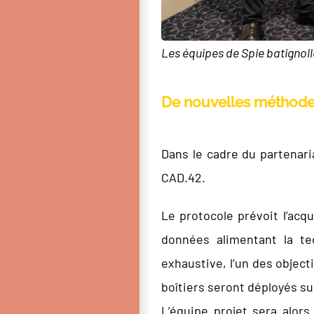
Les équipes de Spie batignol
De nouvelles méthodes
Dans le cadre du partenari
CAD.42.
Le protocole prévoit l’acq
données alimentant la te
exhaustive, l’un des object
boîtiers seront déployés su
L’équipe projet sera alor