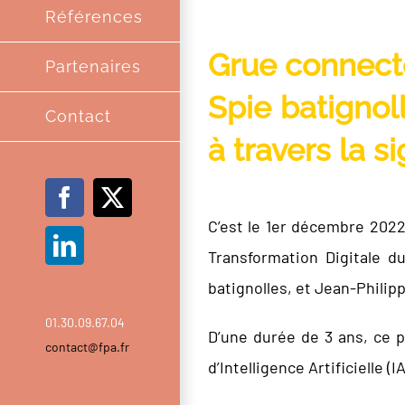
Références
Grue connec
Partenaires
Spie batignoll
Contact
à travers la s
Facebook
X
C’est le 1er décembre 2022
LinkedIn
Transformation Digitale du
batignolles, et Jean-Philip
01.30.09.67.04
D’une durée de 3 ans, ce 
contact@fpa.fr
d’Intelligence Artificielle 