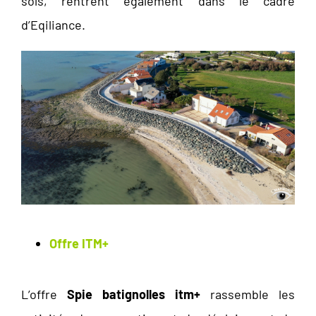
sols, rentrent également dans le cadre
d’Eqiliance.
Offre ITM+
L’offre
Spie batignolles itm+
rassemble les