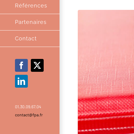
Références
Partenaires
Contact
Facebook
X
LinkedIn
01.30.09.67.04
contact@fpa.fr