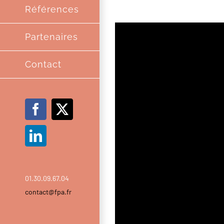
Références
Partenaires
Contact
Facebook
X
LinkedIn
01.30.09.67.04
contact@fpa.fr