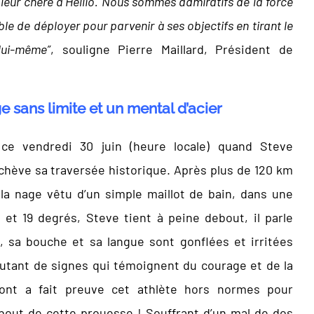
aleur chère à Hellio. Nous sommes admiratifs de la force
ble de déployer pour parvenir à ses objectifs en tirant le
lui-même”
, souligne Pierre Maillard, Président de
 sans limite et un mental d’acier
 ce vendredi 30 juin (heure locale) quand Steve
chève sa traversée historique. Après plus de 120 km
la nage vêtu d’un simple maillot de bain, dans une
 et 19 degrés, Steve tient à peine debout, il parle
t, sa bouche et sa langue sont gonflées et irritées
 Autant de signes qui témoignent du courage et de la
ont a fait preuve cet athlète hors normes pour
bout de cette prouesse ! Souffrant d’un mal de dos