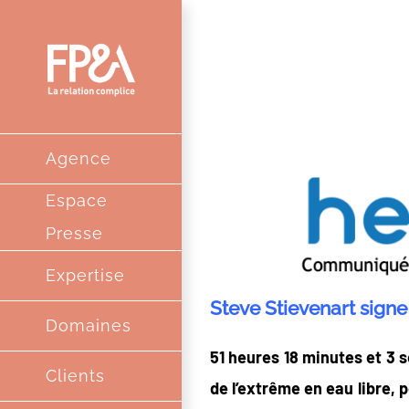
Passer
au
contenu
Agence
Espace
Presse
Expertise
Steve Stievenart signe
Domaines
51 heures 18 minutes et 3 s
Clients
de l’extrême en eau libre, 