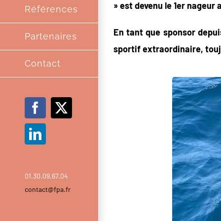
» est devenu le 1er nageur a
Références
En tant que sponsor depuis
Partenaires
sportif extraordinaire, touj
Contact
Facebook
X
LinkedIn
01.30.09.67.04
contact@fpa.fr