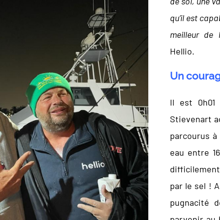
de soi, une v
qu’il est capa
meilleur de 
Hellio.
Un courage
Il est 0h01
Stievenart a
parcourus à 
eau entre 16
difficilemen
par le sel !
pugnacité d
parvenir au 