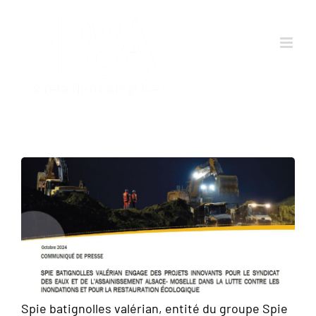
Passer
au
contenu
Spie batignolles valérian, entité du groupe Spie