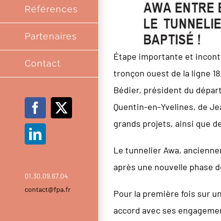
Références
Partenaires
Étape importante et incont
Contact
tronçon ouest de la ligne 1
Bédier, président du dépar
Quentin-en-Yvelines, de Jea
Facebook
X
grands projets, ainsi que d
LinkedIn
Le tunnelier Awa, ancienneme
après une nouvelle phase d
01.30.09.67.04
contact@fpa.fr
Pour la première fois sur u
accord avec ses engagement