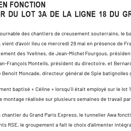
ournable des chantiers de creusement souterrains, le b
8, vient d’avoir lieu ce mercredi 29 mai en présence de F
tement des Yvelines, de Jean-Michel Fourgous, présiden
n-François Monteils, président du directoire, et Bernar
e Benoit Moncade, directeur général de Spie batignolles g
nt baptisé « Céline » lorsqu’il était employé sur le lot 1 
e montage réalisée sur plusieurs semaines de travail par
n chantier du Grand Paris Express, le tunnelier Awa fonct
s RSE, le groupement a fait le choix d’alimenter intégra