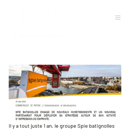
Passer
au
contenu
Il y a tout juste 1 an, le groupe Spie batignolles