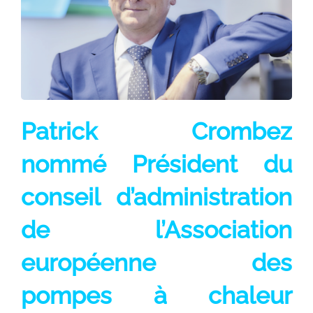
Patrick Crombez
nommé Président du
conseil d’administration
de l’Association
européenne des
pompes à chaleur