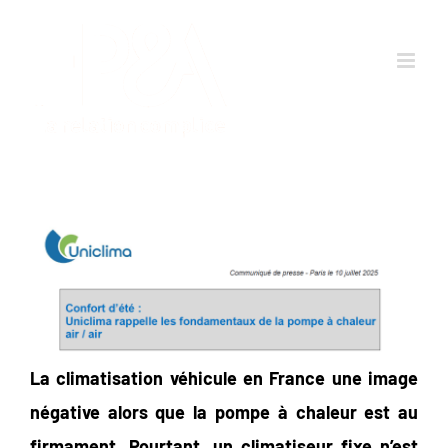
Passer
au
contenu
La climatisation véhicule en France une image
négative alors que la pompe à chaleur est au
firmament. Pourtant, un climatiseur fixe n’est