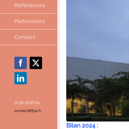
Références
Partenaires
Contact
Facebook
X
LinkedIn
01.30.09.67.04
contact@fpa.fr
Bilan 2024 :