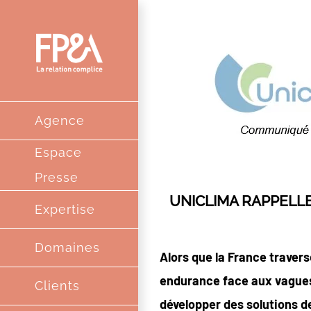
Passer
au
contenu
Agence
Espace
Presse
UNICLIMA RAPPELLE
Expertise
Domaines
Alors que la France travers
endurance face aux vagues d
Clients
développer des solutions 