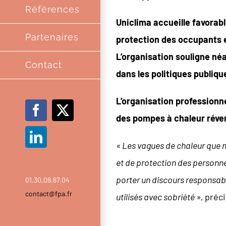
Références
Uniclima accueille favorab
Partenaires
protection des occupants e
L’organisation souligne né
Contact
dans les politiques publiq
L’organisation professionne
Facebook
X
des pompes à chaleur réver
LinkedIn
« Les vagues de chaleur que n
et de protection des personne
porter un discours responsable
01.30.09.67.04
contact@fpa.fr
utilisés avec sobriété »,
préci