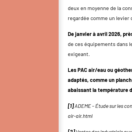
deux en moyenne de la cons
regardée comme un levier d
De janvier à avril 2026, pr
de ces équipements dans le
exigeant.
Les PAC air/eau ou géother
adaptés, comme un planche
abaissant la température d
[1]
ADEME – Étude sur les con
air-air.html
[2]
Ventes des industriels aux