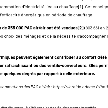
ommation d’électricité liée au chauffage
[1]
. Cet enseign
’efficacité énergétique en période de chauffage.
ès de 355 000 PAC air/air ont été vendues
[2]
(803 661 en
s choix des ménages et de la nécessité d’accompagner le
miques peuvent également contribuer au confort d’été 
r rafraîchissant ou des ventilo-convecteurs. Elles per
e quelques degrés par rapport à celle extérieure.
sommations des PAC air/air :
https://librairie.ademe.fr/b
 distributeurs, à différencier des équipements installés.