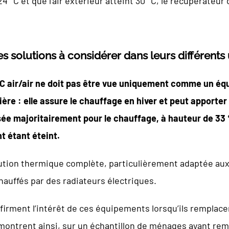
à 24 °C et que l’air extérieur atteint 30 °C, le récupérate
es solutions à considérer dans leurs différents
PAC air/air ne doit pas être vue uniquement comme un 
ière : elle assure le chauffage en hiver et peut apporte
ilisée majoritairement pour le chauffage, à hauteur de 33
t étant éteint.
olution thermique complète, particulièrement adaptée au
uffés par des radiateurs électriques.
firment l’intérêt de ces équipements lorsqu’ils remplac
 montrent ainsi, sur un échantillon de ménages ayant rem