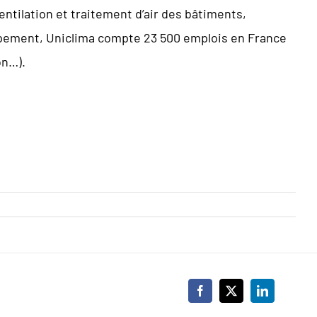
entilation et traitement d’air des bâtiments,
loppement, Uniclima compte 23 500 emplois en France
on…).
Facebook
X
LinkedIn