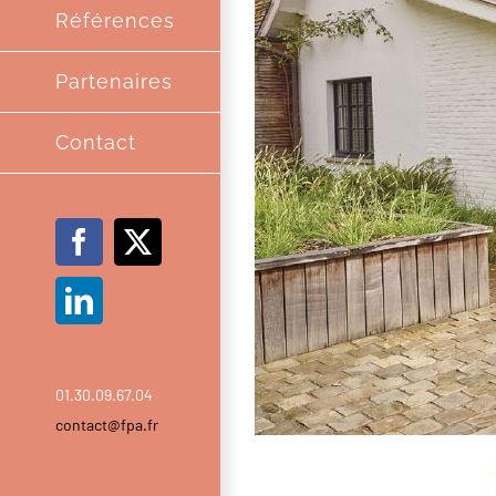
Références
Partenaires
Contact
Facebook
X
LinkedIn
01.30.09.67.04
contact@fpa.fr