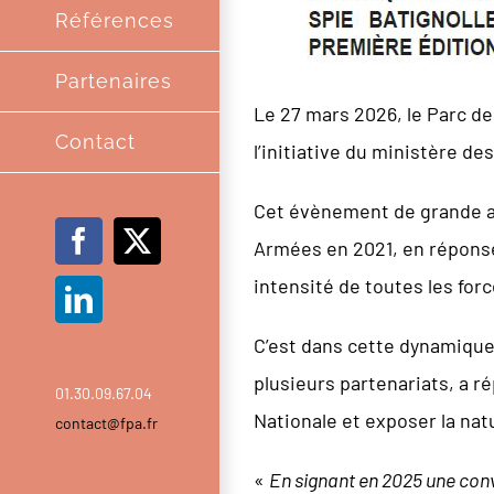
Références
Partenaires
Le 27 mars 2026, le Parc de
Contact
l’initiative du ministère d
Cet évènement de grande am
Armées en 2021, en réponse 
Facebook
X
intensité de toutes les for
LinkedIn
C’est dans cette dynamique
plusieurs partenariats, a r
01.30.09.67.04
Nationale et exposer la nat
contact@fpa.fr
«
En signant en 2025 une conv