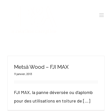
Passer
au
contenu
Metsä Wood – FJI MAX
11 janvier, 2013
FJI MAX, la panne déversée ou d’aplomb
pour des utilisations en toiture de [...]