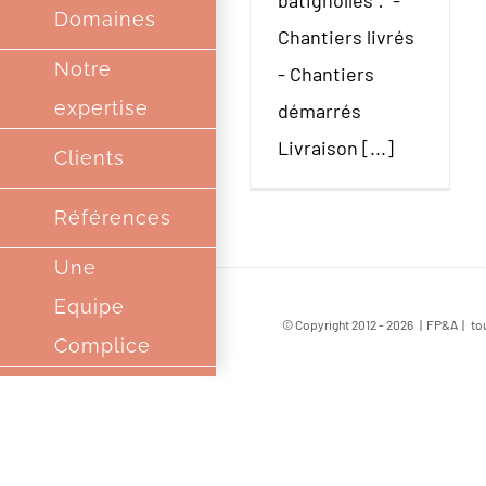
batignolles : -
Domaines
Chantiers livrés
Notre
- Chantiers
expertise
démarrés
Livraison [...]
Clients
Références
Une
Equipe
© Copyright 2012 -
2026 | FP&A | tou
Complice
Partenaires
Contact