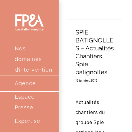
Passer
au
contenu
SPIE
BATIGNOLLE
S – Actualités
Nos
Chantiers
domaines
Spie
d’intervention
batignolles
15 janvier, 2013
Agence
Espace
Actualités
Presse
chantiers du
Expertise
groupe Spie