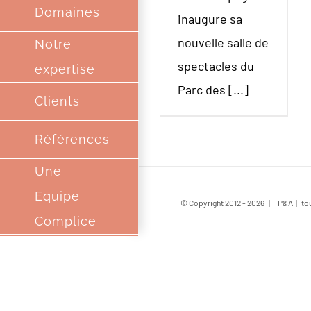
Domaines
inaugure sa
nouvelle salle de
Notre
spectacles du
expertise
Parc des [...]
Clients
Références
Une
Equipe
© Copyright 2012 -
2026 | FP&A | tou
Complice
Partenaires
Contact