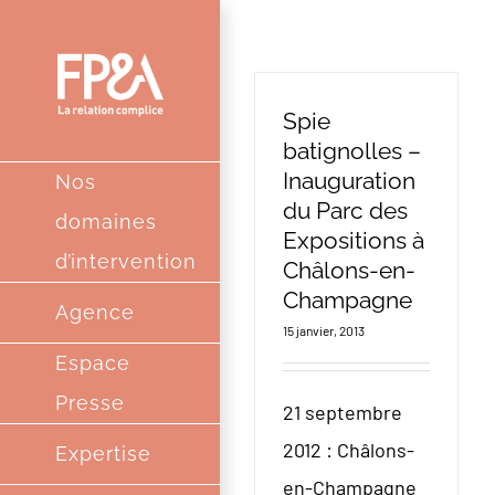
Passer
au
contenu
Spie
batignolles –
Inauguration
Nos
du Parc des
domaines
Expositions à
d’intervention
Châlons-en-
Champagne
Agence
15 janvier, 2013
Espace
Presse
21 septembre
2012 : Châlons-
Expertise
en-Champagne