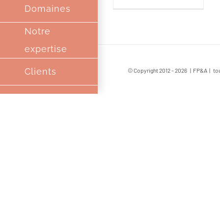
Domaines
Notre
expertise
Clients
© Copyright 2012 -
2026 | FP&A | tou
Références
Une
Equipe
Complice
Partenaires
Contact