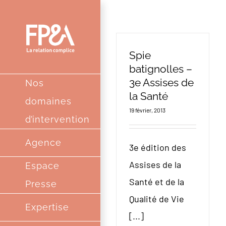
Passer
au
contenu
Spie
batignolles –
3e Assises de
Nos
la Santé
domaines
19 février, 2013
d’intervention
Agence
3e édition des
Assises de la
Espace
Santé et de la
Presse
Qualité de Vie
Expertise
[...]