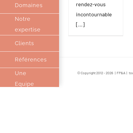
rendez-vous
Domaines
incontournable
Notre
[...]
expertise
Clients
Références
Une
© Copyright 2012 -
2026 | FP&A | tou
Equipe
Complice
Partenaires
Contact