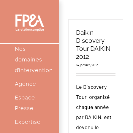
Passer
au
contenu
Daikin –
Discovery
Tour DAIKIN
Nos
2012
domaines
14 janvier, 2013
d’intervention
Agence
Le Discovery
Tour, organisé
Espace
chaque année
Presse
par DAIKIN, est
Expertise
devenu le