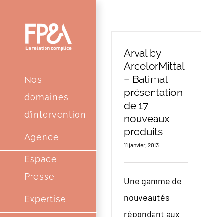
Passer
au
contenu
Arval by
ArcelorMittal
– Batimat
Nos
présentation
domaines
de 17
d’intervention
nouveaux
produits
Agence
11 janvier, 2013
Espace
Presse
Une gamme de
nouveautés
Expertise
répondant aux