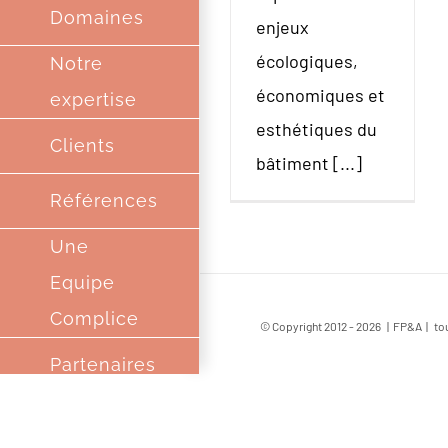
Domaines
enjeux
écologiques,
Notre
économiques et
expertise
esthétiques du
Clients
bâtiment [...]
Références
Une
Equipe
Complice
© Copyright 2012 -
2026 | FP&A | tou
Partenaires
Contact