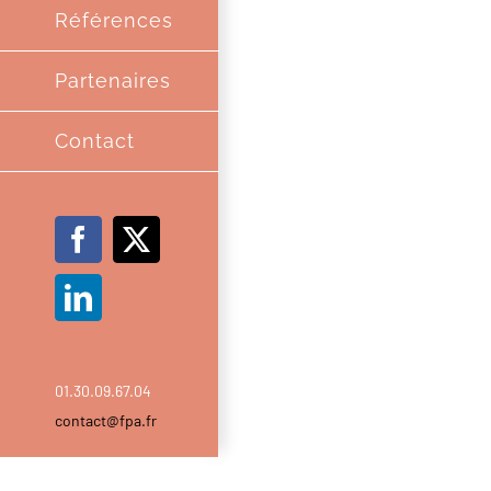
Références
Partenaires
Contact
Facebook
X
LinkedIn
01.30.09.67.04
contact@fpa.fr