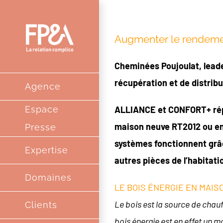
Passer
au
Augmenter le rendement
contenu
Cheminées Poujoulat, lead
récupération et de distrib
Agence
Espace
ALLIANCE et CONFORT+ répon
maison neuve RT2012 ou en 
Presse
systèmes fonctionnent grâc
Expertise
autres pièces de l’habitati
Domaines
LE BOIS ÉNERGIE EN MAIS
Le bois est la source de chau
Clients
bois énergie est en effet un 