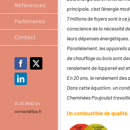
Références
principale, c’est l’énergie m
7 millions de foyers sont à ce
Partenaires
conscience de la nécessité de
Contact
leurs dépenses énergétiques.
Parallèlement, les appareils 
de chauffage au bois sont dev
Facebook
X
rendement de l’appareil est e
En 20 ans, le rendement des 
LinkedIn
Dans cette équation, un condui
Cheminées Poujoulat travaille
01.30.09.67.04
contact@fpa.fr
Un combustible de qualité, 