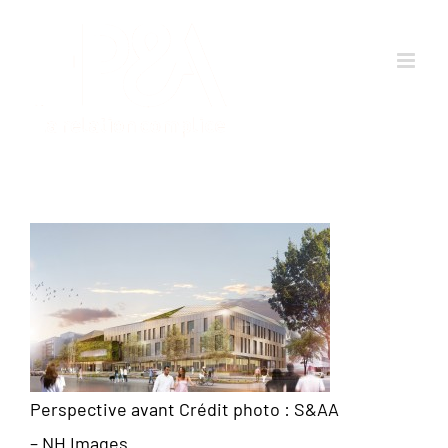
Passer
au
contenu
Perspective avant Crédit photo : S&AA
– NH Images