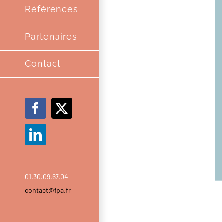
Références
Partenaires
Contact
Facebook
X
LinkedIn
01.30.09.67.04
contact@fpa.fr