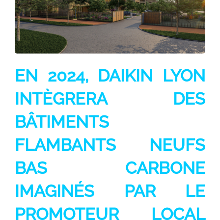
EN 2024, DAIKIN LYON
INTÈGRERA DES
BÂTIMENTS
FLAMBANTS NEUFS
BAS CARBONE
IMAGINÉS PAR LE
PROMOTEUR LOCAL