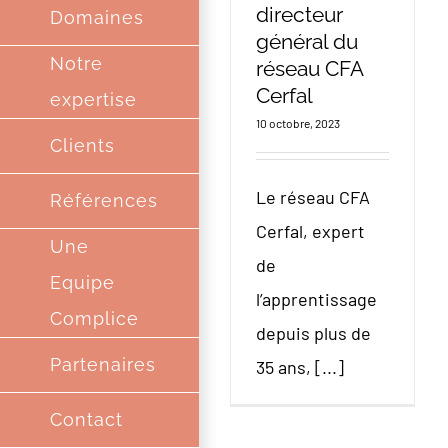
directeur
Domaines
général du
Notre
réseau CFA
Cerfal
expertise
10 octobre, 2023
Clients
Le réseau CFA
Références
Cerfal, expert
Une
de
Equipe
l’apprentissage
Complice
depuis plus de
Partenaires
35 ans, [...]
Contact