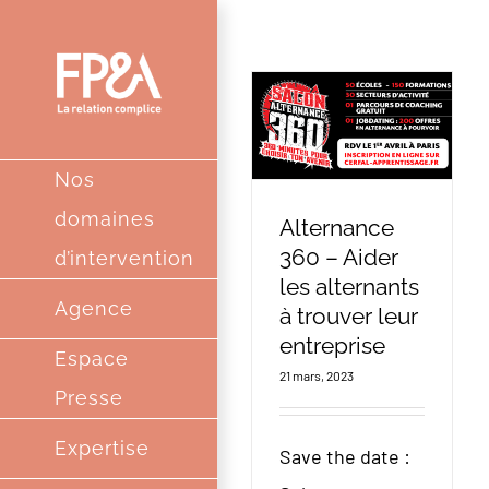
Passer
au
contenu
Nos
domaines
Alternance
360 – Aider
d’intervention
les alternants
Agence
à trouver leur
entreprise
Espace
21 mars, 2023
Presse
Expertise
Save the date :