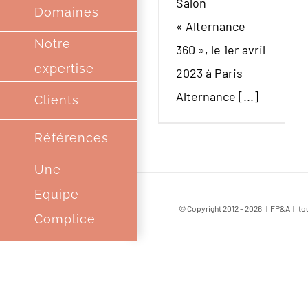
Salon
Domaines
« Alternance
Notre
360 », le 1er avril
expertise
2023 à Paris
Alternance [...]
Clients
Références
Une
Equipe
© Copyright 2012 -
2026 | FP&A | tou
Complice
Partenaires
Contact