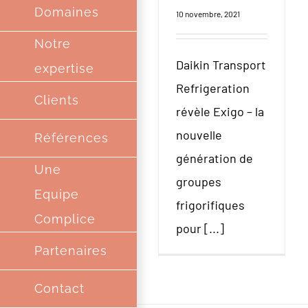
Domaines
10 novembre, 2021
Notre
Daikin Transport
expertise
Refrigeration
Clients
révèle Exigo – la
nouvelle
Références
génération de
Une
groupes
Equipe
frigorifiques
Complice
pour [...]
Partenaires
Contact