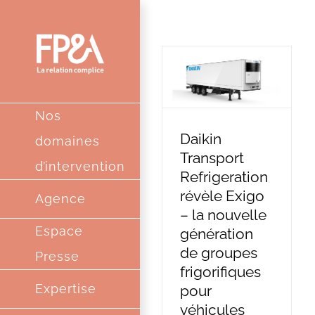
Passer
au
contenu
Nos
Daikin
domaines
Transport
d’intervention
Refrigeration
révèle Exigo
Agence
– la nouvelle
Espace
génération
de groupes
Presse
frigorifiques
Expertise
pour
véhicules