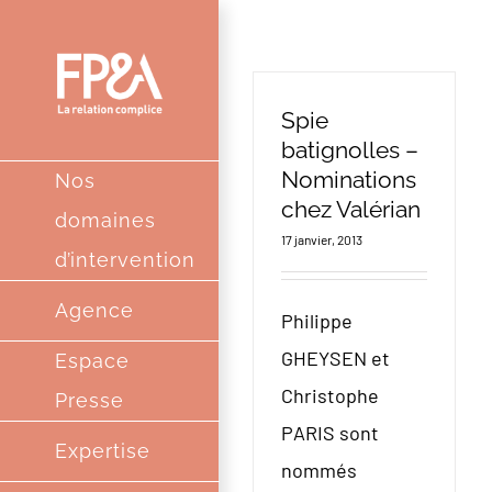
Passer
au
contenu
Spie
batignolles –
Nominations
Nos
chez Valérian
domaines
17 janvier, 2013
d’intervention
Agence
Philippe
GHEYSEN et
Espace
Christophe
Presse
PARIS sont
Expertise
nommés