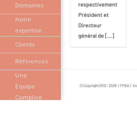
respectivement
Domaines
Président et
Notre
Directeur
expertise
général de [...]
Clients
Références
Une
Equipe
© Copyright 2012 -
2026 | FP&A | tou
Complice
Partenaires
Contact