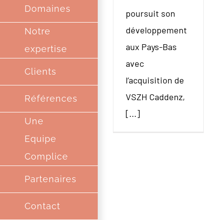
Domaines
poursuit son
développement
Notre
aux Pays-Bas
expertise
avec
Clients
l’acquisition de
VSZH Caddenz,
Références
[...]
Une
Equipe
Complice
Partenaires
Contact