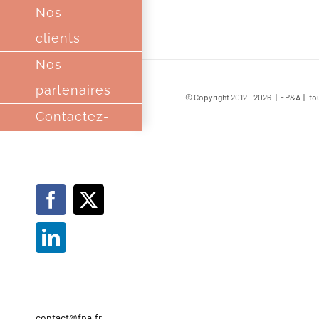
Nos
clients
Nos
partenaires
© Copyright 2012 -
2026 | FP&A | tou
Contactez-
nous
Facebook
X
LinkedIn
01.30.09.67.04
contact@fpa.fr