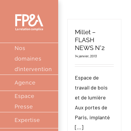
Passer
au
contenu
Millet –
FLASH
NEWS N°2
Nos
14 janvier, 2013
domaines
d’intervention
Espace de
Agence
travail de bois
Espace
et de lumière
Presse
Aux portes de
Paris, implanté
Expertise
[...]