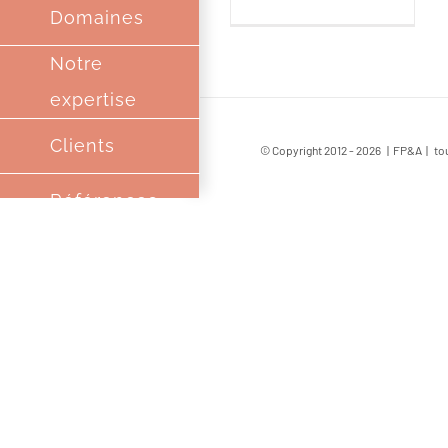
Domaines
Notre
expertise
Clients
© Copyright 2012 -
2026 | FP&A | tou
Références
Une
Equipe
Complice
Partenaires
Contact