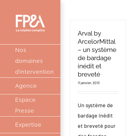
Passer
au
contenu
Arval by
ArcelorMittal
– un système
Nos
de bardage
domaines
inédit et
d’intervention
breveté
11 janvier, 2013
Agence
Espace
Un système de
Presse
bardage inédit
Expertise
et breveté pour