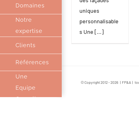
des façades
Domaines
uniques
Notre
personnalisable
expertise
s Une [...]
Clients
Références
Une
© Copyright 2012 -
2026 | FP&A | tou
Equipe
Complice
Partenaires
Contact