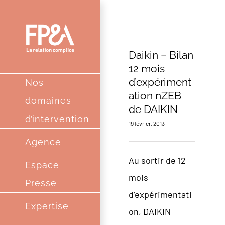
Passer
au
contenu
Daikin – Bilan
12 mois
d’expériment
Nos
ation nZEB
domaines
de DAIKIN
d’intervention
19 février, 2013
Agence
Au sortir de 12
Espace
mois
Presse
d’expérimentati
Expertise
on, DAIKIN