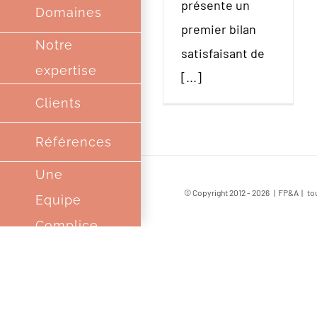
présente un
Domaines
premier bilan
Notre
satisfaisant de
expertise
[...]
Clients
Références
Une
© Copyright 2012 -
2026 | FP&A | tou
Equipe
Complice
Partenaires
Contact