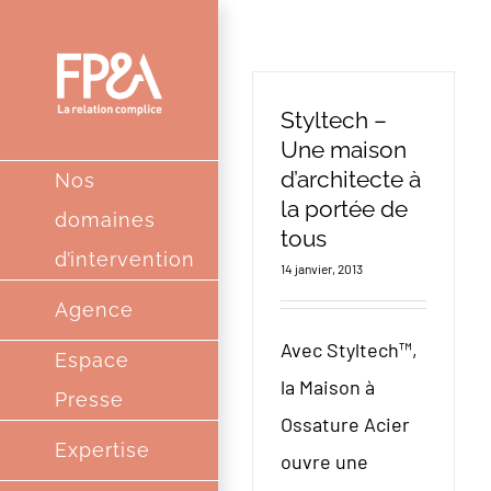
Passer
au
contenu
Styltech –
Une maison
d’architecte à
Nos
la portée de
domaines
tous
d’intervention
14 janvier, 2013
Agence
Avec Styltech™,
Espace
la Maison à
Presse
Ossature Acier
Expertise
ouvre une