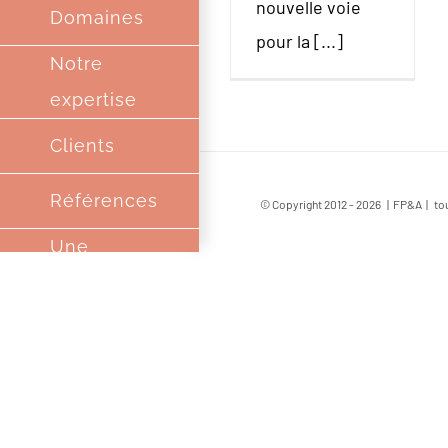
nouvelle voie
Domaines
pour la [...]
Notre
expertise
Clients
Références
© Copyright 2012 -
2026 | FP&A | tou
Une
Equipe
Complice
Partenaires
Contact