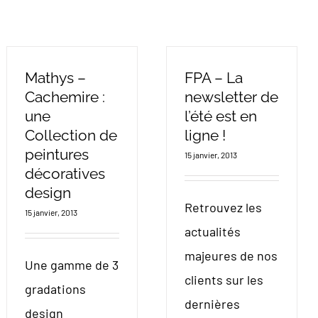
Mathys –
FPA – La
Cachemire :
newsletter de
une
l’été est en
Collection de
ligne !
peintures
15 janvier, 2013
décoratives
design
Retrouvez les
15 janvier, 2013
actualités
majeures de nos
Une gamme de 3
clients sur les
gradations
dernières
design