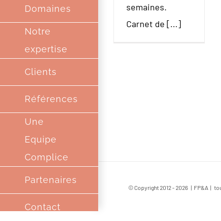
semaines.
Domaines
Carnet de [...]
Notre
expertise
Clients
Références
Une
Equipe
Complice
Partenaires
© Copyright 2012 -
2026 | FP&A | tou
Contact