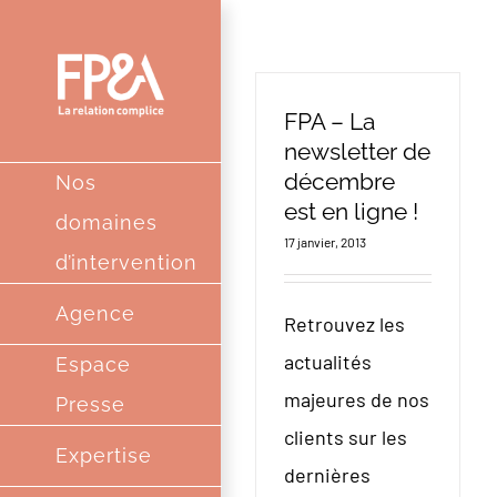
Passer
au
contenu
FPA – La
newsletter de
décembre
Nos
est en ligne !
domaines
17 janvier, 2013
d’intervention
Agence
Retrouvez les
actualités
Espace
majeures de nos
Presse
clients sur les
Expertise
dernières