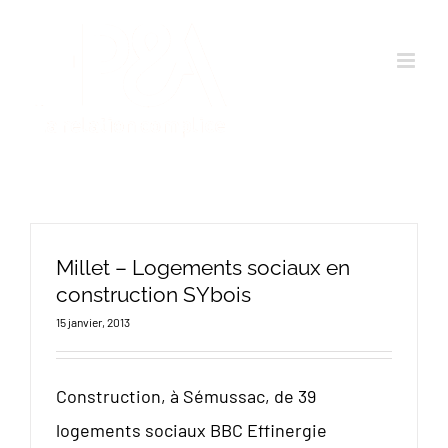
Passer
au
contenu
Millet – Logements sociaux en
construction SYbois
15 janvier, 2013
Construction, à Sémussac, de 39
logements sociaux BBC Effinergie