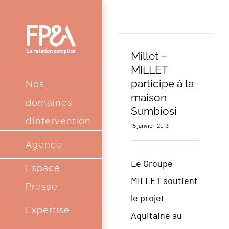
Passer
au
contenu
Millet –
MILLET
participe à la
Nos
maison
domaines
Sumbiosi
d’intervention
15 janvier, 2013
Agence
Le Groupe
Espace
MILLET soutient
Presse
le projet
Expertise
Aquitaine au