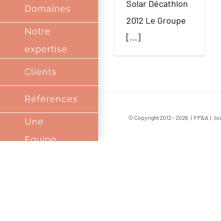
Solar Décathlon
Domaines
2012 Le Groupe
Notre
[...]
expertise
Clients
Références
© Copyright 2012 -
2026 | FP&A | tou
Une
Equipe
Complice
Partenaires
Contact