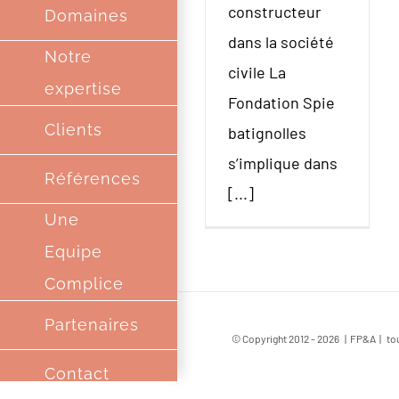
constructeur
Domaines
dans la société
Notre
civile La
expertise
Fondation Spie
Clients
batignolles
s’implique dans
Références
[...]
Une
Equipe
Complice
Partenaires
© Copyright 2012 -
2026 | FP&A | tou
Contact