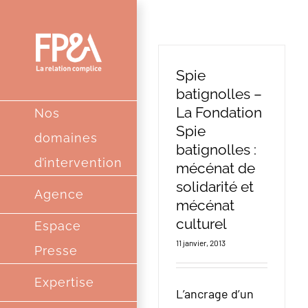
Passer
au
contenu
Spie
batignolles –
La Fondation
Nos
Spie
domaines
batignolles :
d’intervention
mécénat de
solidarité et
Agence
mécénat
culturel
Espace
11 janvier, 2013
Presse
Expertise
L’ancrage d’un