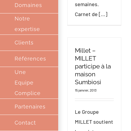
semaines.
Domaines
Carnet de [...]
Notre
expertise
Clients
Millet –
MILLET
Références
participe à la
Une
maison
Sumbiosi
Equipe
15 janvier, 2013
Complice
Partenaires
Le Groupe
MILLET soutient
Contact