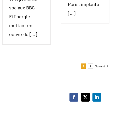
Paris, implanté
sociaux BBC
[...]
Effinergie
mettant en
oeuvre le [...]
1
2
Suivant
Facebook
X
LinkedIn