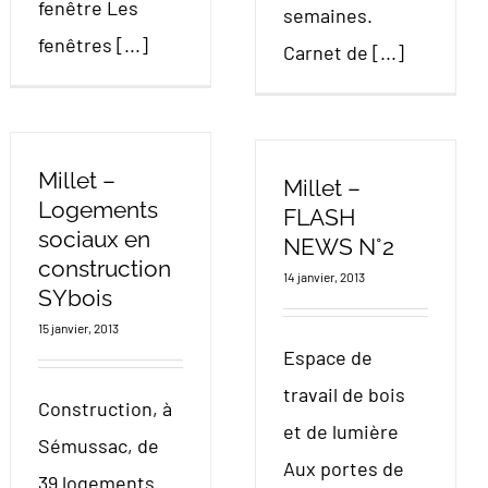
fenêtre Les
semaines.
fenêtres [...]
Carnet de [...]
Millet –
Millet –
Logements
FLASH
sociaux en
NEWS N°2
construction
14 janvier, 2013
SYbois
15 janvier, 2013
Espace de
travail de bois
Construction, à
et de lumière
Sémussac, de
Aux portes de
39 logements