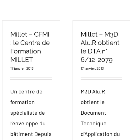
Millet – CFMI
Millet – M3D
: le Centre de
Alu.R obtient
Formation
le DTA n°
MILLET
6/12-2079
17 janvier, 2013
17 janvier, 2013
Un centre de
M3D Alu.R
formation
obtient le
spécialiste de
Document
l’enveloppe du
Technique
bâtiment Depuis
d’Application du