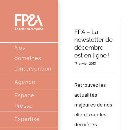
Passer
au
contenu
FPA – La
newsletter de
décembre
Nos
est en ligne !
domaines
17 janvier, 2013
d’intervention
Agence
Retrouvez les
actualités
Espace
majeures de nos
Presse
clients sur les
Expertise
dernières