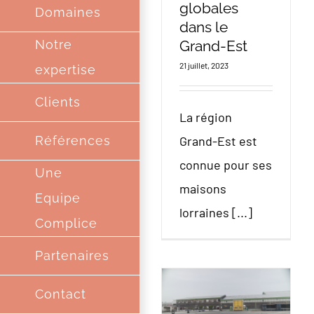
globales
Domaines
dans le
Grand-Est
Notre
21 juillet, 2023
expertise
Clients
La région
Grand-Est est
Références
connue pour ses
Une
maisons
Equipe
lorraines [...]
Complice
Partenaires
Contact