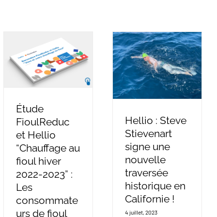
Étude
Hellio : Steve
FioulReduc
Stievenart
et Hellio
signe une
“Chauffage au
nouvelle
fioul hiver
traversée
2022-2023” :
historique en
Les
Californie !
consommate
urs de fioul
4 juillet, 2023