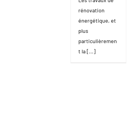
Les travaux de
rénovation
énergétique, et
plus
particulièremen
t la [...]