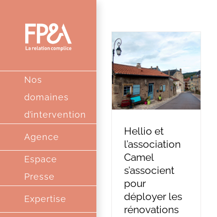
Passer
au
contenu
Nos
domaines
d’intervention
Hellio et
Agence
l’association
Camel
Espace
s’associent
Presse
pour
déployer les
Expertise
rénovations