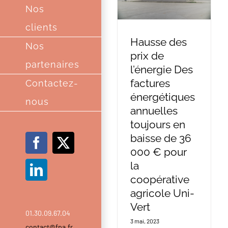
Nos
clients
Hausse des
Nos
prix de
partenaires
l’énergie Des
factures
Contactez-
énergétiques
nous
annuelles
toujours en
baisse de 36
Facebook
X
000 € pour
la
LinkedIn
coopérative
agricole Uni-
Vert
01.30.09.67.04
3 mai, 2023
contact@fpa.fr