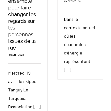
ensemble
24 avril, 2023
pour faire
changer les
Dans le
regards sur
les
contexte actuel
personnes
où les
issues de la
économies
rue
d’énergie
19 avril, 2023
représentent
[...]
Mercredi 19
avril, le skipper
Tanguy Le
Turquais,
l’association [...]